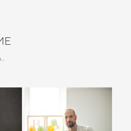
ИЕ
..